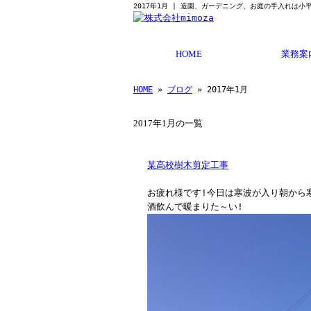
2017年1月 | 造園、ガーデニング、お庭の手入れは小
HOME
業務案
HOME
»
ブログ
» 2017年1月
2017年1月の一覧
某高校樹木剪定工事
お疲れ様です!今日は寒波が入り朝から
酒飲んで暖まりた～い!